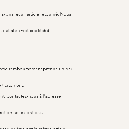
avons reçu l'article retourné. Nous
nitial se voit crédité(e)
 de votre remboursement prenne un peu
 traitement.
nt, contactez-nous à l'adresse
otion ne le sont pas.
er le vôtre par le même article,