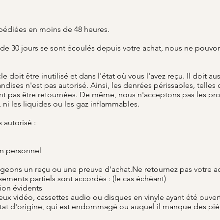
pédiées en moins de 48 heures.
s de 30 jours se sont écoulés depuis votre achat, nous ne pouvo
le doit être inutilisé et dans l'état où vous l'avez reçu. Il doit 
ises n'est pas autorisé. Ainsi, les denrées périssables, telles qu
t pas être retournées. De même, nous n'acceptons pas les produ
ni les liquides ou les gaz inflammables.
s autorisé :
in personnel
igeons un reçu ou une preuve d'achat.Ne retournez pas votre ac
ements partiels sont accordés : (le cas échéant)
tion évidents
jeux vidéo, cassettes audio ou disques en vinyle ayant été ouver
n état d'origine, qui est endommagé ou auquel il manque des pi