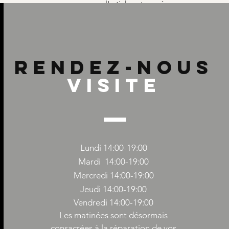
sons pas que nous recevrons l'article retourné.
Rendez-nous
Visite
Lundi 14:00-19:00
Mardi 14:00-19:00
Mercredi 14
:00-19:00
Jeudi 14
:00-19:00
Vendredi 14
:00-19:00
Les matinées sont désormais
consacrées à la réparation de vos