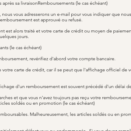
urs après sa livraisonRemboursements (le cas échéant)
é, nous vous adresserons un e-mail pour vous indiquer que nous 
 remboursement est approuvé ou refusé.
 est alors traité et votre carte de crédit ou moyen de paiement i
uelques jours.
ts (le cas échéant)
mboursement, revérifiez d'abord votre compte bancaire.
e votre carte de crédit, car il se peut que l'affichage officiel
ffichage d'un remboursement est souvent précédé d'un délai de
arches et que vous n'avez toujours pas reçu votre rembourseme
ticles soldés ou en promotion (le cas échéant)
 remboursables. Malheureusement, les articles soldés ou en prom
 initialement défectueux ou endommagés. Si vous devez remplac