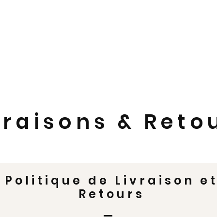
Chasse Pêche SABATIER
Notre Magasin
Stand de tir
Réparations
vraisons & Reto
Politique de Livraison e
Retours