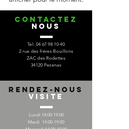
CONTACTez
nous
Tel.
04 67 98 10 40
2 rue des frères Bouillons
ZAC des Rodettes
34120 Pezenas
Rendez-nous
Visite
Lundi 14:00-19:00
Mardi 14:00-19:00