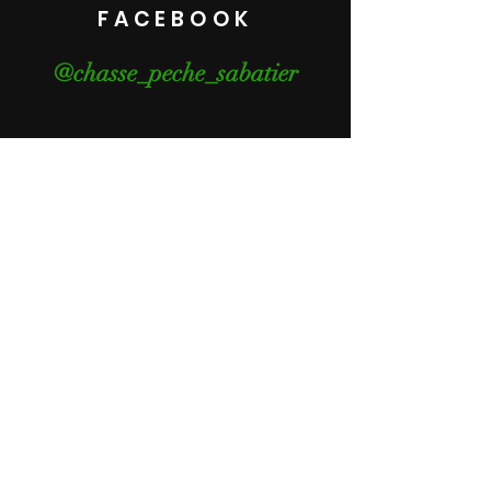
FACEBOOK
@chasse_peche_sabatier