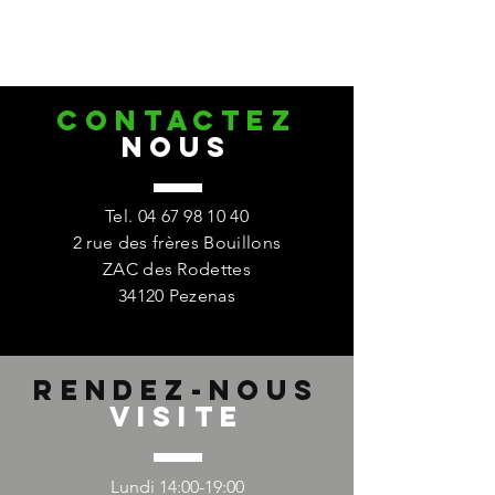
CONTACTez
nous
Tel.
04 67 98 10 40
2 rue des frères Bouillons
ZAC des Rodettes
34120 Pezenas
Rendez-nous
Visite
Lundi 14:00-19:00