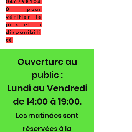
04
6798104
0
pour
vérifier le
prix et la
disponibili
té
Ouverture au
public :
Lundi au Vendredi
de 14:00 à 19:00.
Les matinées sont
réservées à la